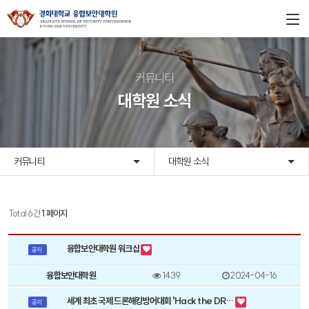
커뮤니티
대학원 소식
커뮤니티
대학원 소식
Total 6건
1 페이지
대
학
융합보안대학원 워크샵
원
공지
소
식
융합보안대학원
1439
2024-04-16
목
록
세계 최초 국제 드론해킹방어대회 'Hack the DR…
공지